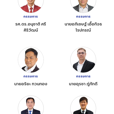
กรรมการ
กรรมการ
รศ.ดร.อนุชาติ ศรี
นายอภิเชษฐ์ เอื้อกิจธ
ศิริวัฒน์
โรปกรณ์
กรรมการ
กรรมการ
นายอริยะ ทวนทอง
นายอุรชา ภู่ภักดี