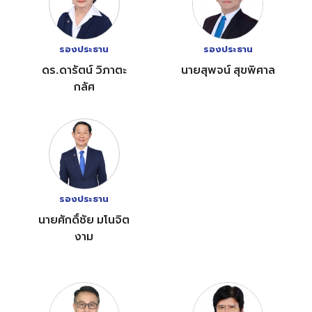
รองประธาน
รองประธาน
ดร.ดารัตน์ วิภาตะ
นายสุพจน์ สุขพิศาล
กลัศ
รองประธาน
นายศักดิ์ชัย มโนจิต
งาม